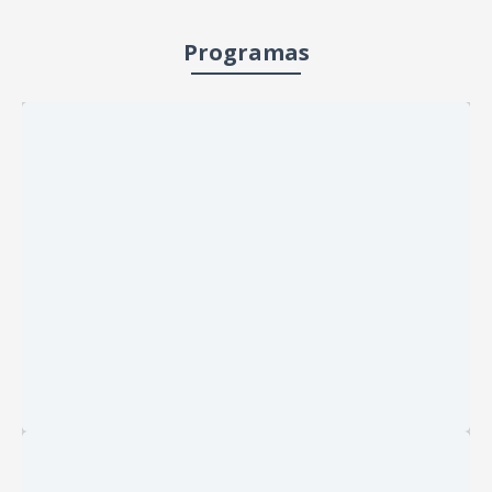
Programas
Se a sua renda familiar é de
até R$ 12.000,00, seu sonho
começa aqui!
Programa Minha Casa Minha Vida
Saiba mais