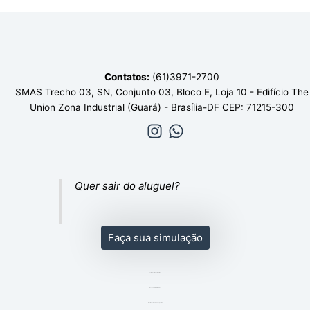
Contatos:
(61)3971-2700
SMAS Trecho 03, SN, Conjunto 03, Bloco E, Loja 10 - Edifício The
Union Zona Industrial (Guará) - Brasília-DF CEP: 71215-300
Quer sair do aluguel?
Faça sua simulação
EMPREEDIMENTOS
Residencial Valdemiro Oliveira
Residencial Geraldo Dias
Residencial Gercina Leopoldina